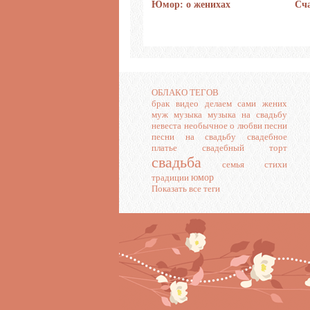
Планирование медового
Юмор: о женихах
Сча
месяца
ОБЛАКО ТЕГОВ
брак
видео
делаем сами
жених
муж
музыка
музыка на свадьбу
невеста
необычное
о любви
песни
песни на свадьбу
свадебное
платье
свадебный торт
свадьба
семья
стихи
юмор
традиции
Показать все теги