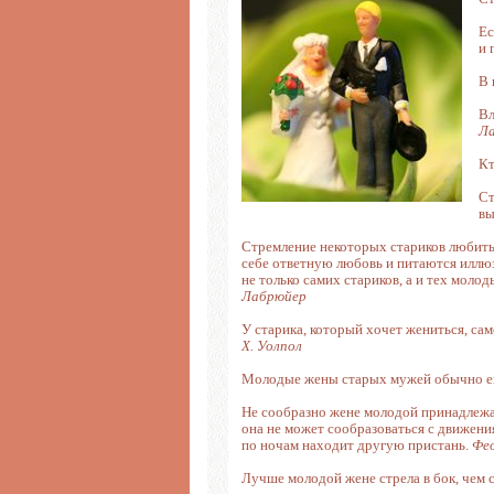
Ес
и 
В 
Вл
Л
Кт
Ст
вы
Стремление некоторых стариков любить
себе ответную любовь и питаются иллюз
не только самих стариков, а и тех мол
Лабрюйер
У старика, который хочет жениться, сам
Х. Уолпол
Молодые жены старых мужей обычно еще
Не сообразно жене молодой принадлежат
она не может сообразоваться с движения
по ночам находит другую пристань.
Фе
Лучше молодой жене стрела в бок, чем 