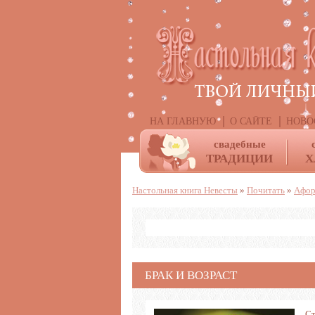
НА ГЛАВНУЮ
О САЙТЕ
НОВО
свадебные
ТРАДИЦИИ
Х
Настольная книга Невесты
»
Почитать
»
Афор
БРАК И ВОЗРАСТ
Ст