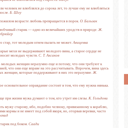
ли человек не влюблялся до сорока лет, то лучше ему не влюбляться
после.
Б. Шоу
пожилом возрасте любовь превращается в порок.
О. Бальзак
юбчивый старик — одно из величайших уродств в природе.
Ж.
абрюйер
о стар, тот молодым огнем пылать не может.
Авиценна
арые мехи не выдерживают молодого вина, а старое сердце не
носит молодых чувств.
С. Т. Аксаков
 молодых женщин неразумно еще и потому, что они требуют к
ией, что они еще вправе на это рассчитывать. Впрочем, вина здесь
одых женщин, которые поддерживают в них это неразумие.
Ж.
ое основательное оправдание состоит в том, что ему нужна нянька.
 при жизни мужа думают о том, кто утрет им слезы.
К. Гольдони
ь мужу старому, ибо, подобно челноку, привязанному к кораблю,
ми кормы и не имеет под собой якоря, но, оторвав веревки, часто
огнид
старик под боком.
Саади