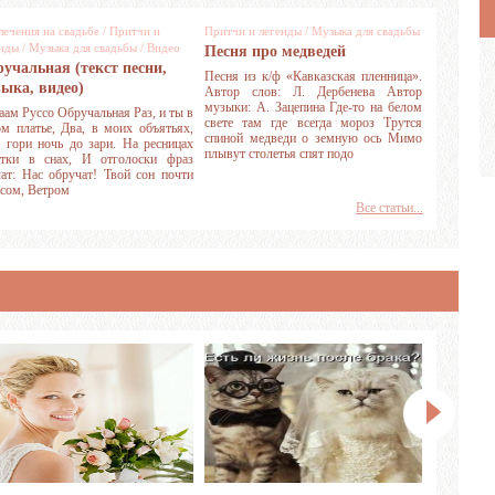
лечения на свадьбе
/
Притчи и
Притчи и легенды
/
Музыка для свадьбы
енды
/
Музыка для свадьбы
/
Видео
Песня про медведей
учальная (текст песни,
Песня из к/ф «Кавказская пленница».
ыка, видео)
Автор слов: Л. Дербенева Автор
музыки: A. Зацепина Где-то на белом
ам Руссо Обручальная Раз, и ты в
свете там где всегда мороз Трутся
ом платье, Два, в моих объятьях,
спиной медведи о земную ось Мимо
, гори ночь до зари. На ресницах
плывут столетья спят подо
стки в снах, И отголоски фраз
чат: Нас обручат! Твой сон почти
есом, Ветром
Все статьи...