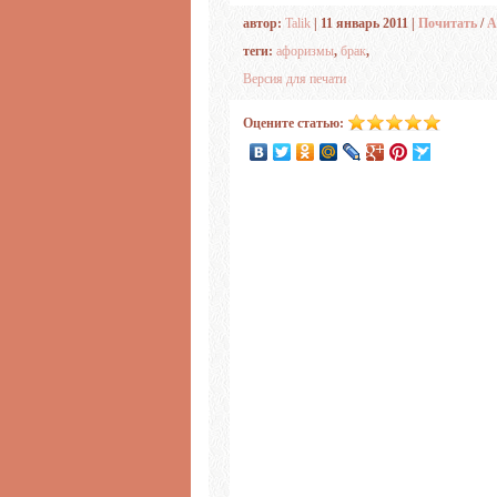
автор:
Talik
| 11 январь 2011 |
Почитать
/
А
теги:
афоризмы
,
брак
,
Версия для печати
Оцените статью: