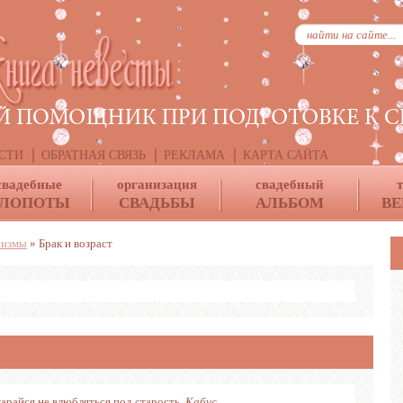
СТИ
ОБРАТНАЯ СВЯЗЬ
РЕКЛАМА
КАРТА САЙТА
свадебные
организация
свадебный
ЛОПОТЫ
СВАДЬБЫ
АЛЬБОМ
ВЕ
измы
» Брак и возраст
арайся не влюбляться под старость.
Кабус