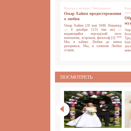
Притчи и легенды
/
Любопытное
Разв
лег
Омар Хайям предостережения
Обр
о любви
муз
Омар Хайям (18 мая 1048, Нишапур
— 4 декабря 1131 там же) —
Авра
выдающийся персидский поэт,
бел
математик, астроном, философ.[/i] ***
Три
Мы в кабаке Любви до нитки
блё
разоримся, Мы, в пламени Любви
зву
сгорая,
нев
ПОСМОТРЕТЬ