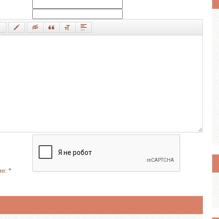
ии:
*