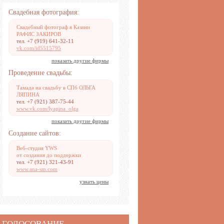
Свадебная фотография:
Свадебный фотограф в Казани
РАФИС ЗАКИРОВ
тел. +7 (919) 641-32-11
vk.com/id5515795
показать другие фирмы
Проведение свадьбы:
Тамада на свадьбу в СПб ОЛЬГА
ЛЯПИНА
тел. +7 (921) 387-75-44
www.vk.com/lyapina_olga
показать другие фирмы
Создание сайтов:
Веб-студия YWS
от создания до поддержки
тел. +7 (921) 321-43-91
www.ana-sm.com
узнать цены
ГОЛОСОВАНИЕ