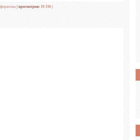
форизмы
| просмотров:
10 336
|